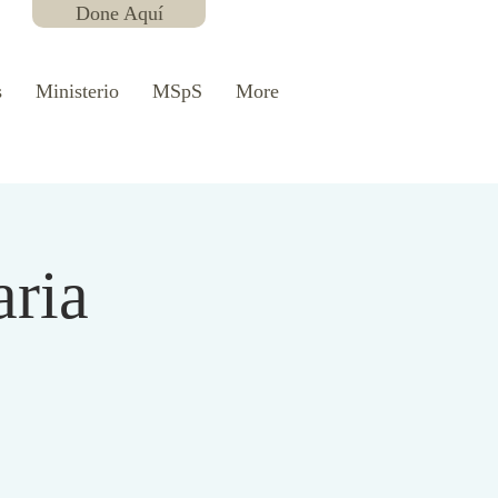
Done Aquí
s
Ministerio
MSpS
More
aria