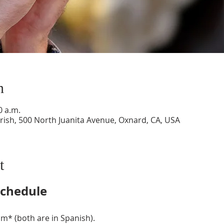
n
0 a.m.
ish, 500 North Juanita Avenue, Oxnard, CA, USA
t
chedule
m* (both are in Spanish).