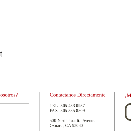
t
Nosotros?
Contáctanos Directamente
¡M
TEL:
805.483.0987
FAX:
805.
385.8809
—
500 North Juanita Avenue
Oxnard, CA 93030
—