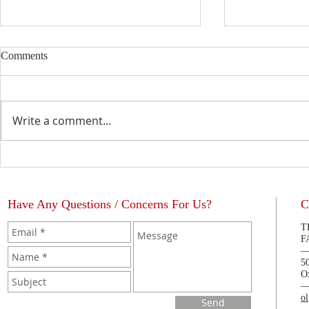
Comments
Write a comment...
Educación Ca
La Bendición del Sacerdote
Have Any Questions / Concerns For Us?
C
T
F
5
O
o
Send