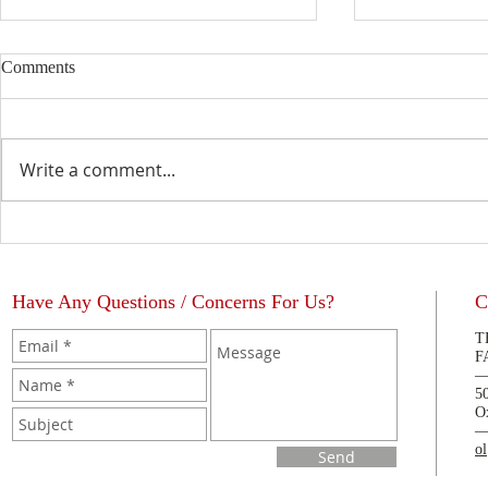
Comments
Write a comment...
Educación Católica
"Aprender a 
Vida"
Have Any Questions / Concerns For Us?
C
T
F
5
O
o
Send