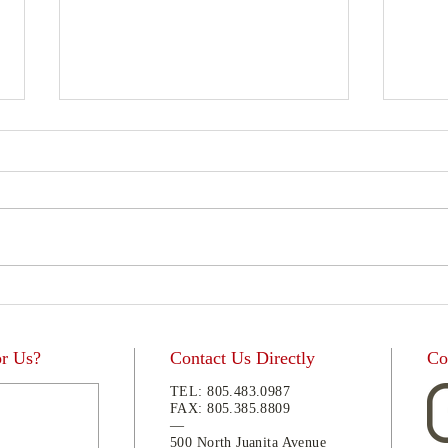
Dos V
Educación Católica
or Us?
Contact Us Directly
Co
TEL:
805.483.0987
FAX:
805.
385.8809
—
500 North Juanita Avenue