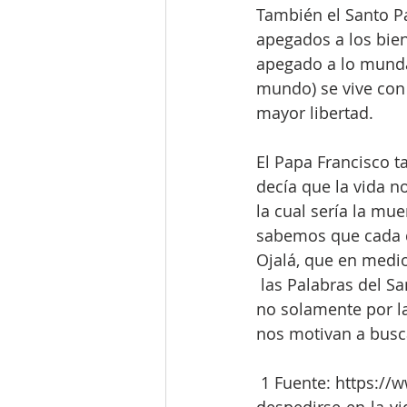
También el Santo Pa
apegados a los bie
apegado a lo mundan
mundo) se vive con
mayor libertad.
El Papa Francisco t
decía que la vida n
la cual sería la mue
sabemos que cada d
Ojalá, que en medio
 las Palabras del S
no solamente por la
nos motivan a busca
 1 Fuente: https://www.aciprensa.com/noticias/papa-francisco-pide-aprender-a-