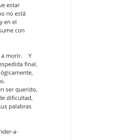
e estar 
o no está 
 en el 
asume con 
 morir.    Y 
spedida final, 
ológicamente, 
s.
n ser querido, 
 dificultad, 
sus palabras 