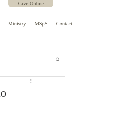
Give Online
Ministry
MSpS
Contact
do