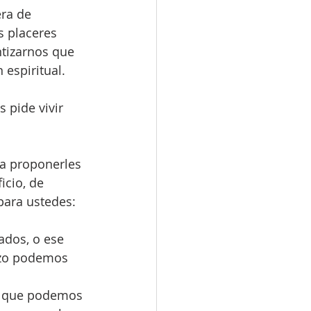
ra de 
 placeres 
ntizarnos que 
espiritual. 
s pide vivir 
ra proponerles 
cio, de 
para ustedes:
ados, o ese 
rzo podemos 
” que podemos 