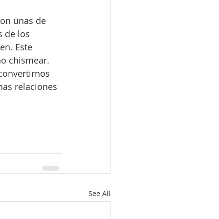
son unas de 
 de los 
n. Este 
no chismear.
onvertirnos 
nas relaciones 
See All