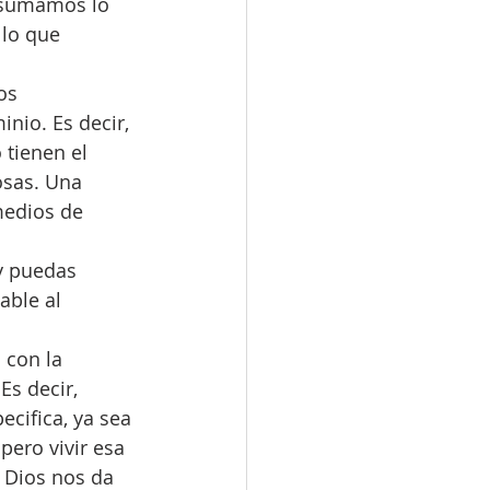
i sumamos lo 
lo que 
os 
io. Es decir, 
tienen el 
osas. Una 
medios de 
y puedas 
able al 
 con la 
s decir, 
cifica, ya sea 
pero vivir esa 
 Dios nos da 