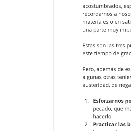
acostumbrados, esp
recordarnos a noso
materiales o en sat
una parte muy impor
Estas son las tres p
este tiempo de grac
Pero, además de est
algunas otras tenie
austeridad, de neg
Esforzarnos p
pecado, que ma
hacerlo.
Practicar las 