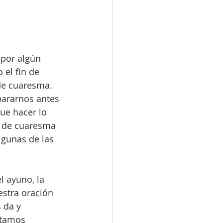
 por algún 
el fin de 
de cuaresma. 
ararnos antes 
e hacer lo 
o de cuaresma 
lgunas de las 
l ayuno, la 
estra oración 
 da y 
stamos 