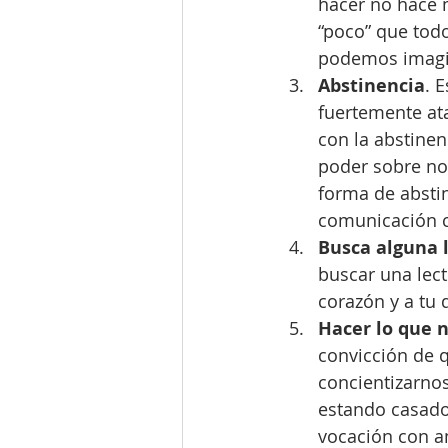
hacer no hace m
“poco” que tod
podemos imagi
Abstinencia
. 
fuertemente at
con la abstine
poder sobre no
forma de absti
comunicación c
Busca alguna l
buscar una lect
corazón y a tu 
Hacer lo que 
convicción de q
concientizarnos
estando casados
vocación con a