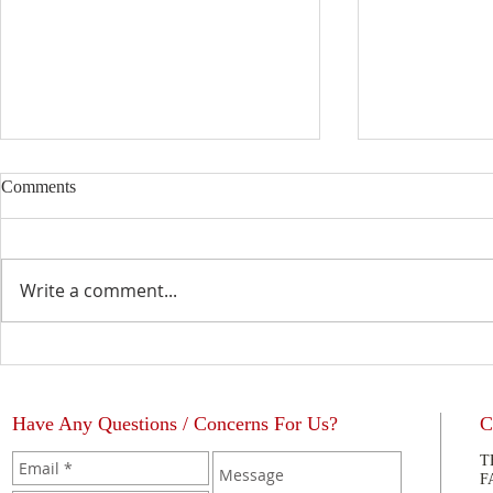
Comments
Write a comment...
Educación Ca
La Bendición del Sacerdote
Have Any Questions / Concerns For Us?
C
T
F