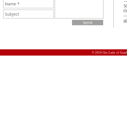
5
O
o
Send
© 2024 Our Lady of Guad