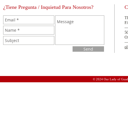
¿Tiene Pregunta / Inquietud Para Nosotros?
C
T
F
5
O
o
Send
© 2024 Our Lady of Guad