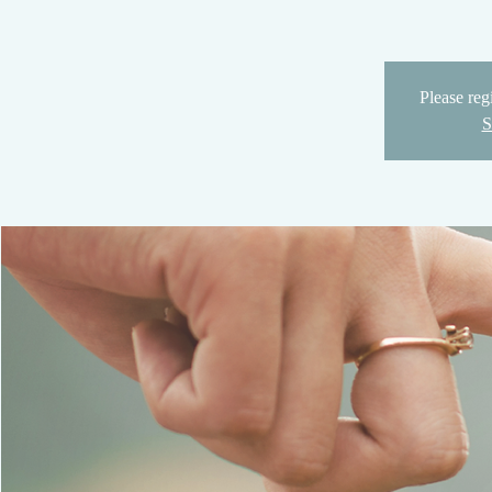
Please regi
S