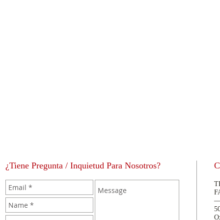
¿Tiene Pregunta / Inquietud Para Nosotros?
C
T
F
5
O