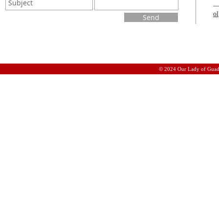
o
Send
© 2024 Our Lady of Guad