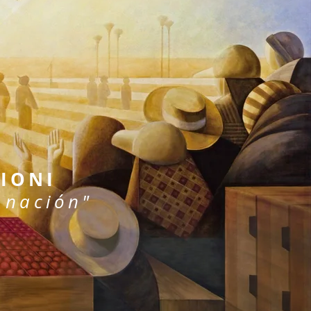
TIONI
 nación"