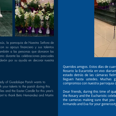
esús, la parroquia de Nuestra Señora de
on su apoyo financiero y sus talentos
ambién a las personas que donaron las
erio durante las celebraciones pascuales
erón por su ayuda en decorar nuestra
Queridos amigos. Estos días de cuar
Rosario la Eucaristía en vivo diari
estado detrás de las cámaras fielm
lleguen hasta ustedes. Muchas 
r Lady of Guadalupe Parish wants to
compromiso con nuestra parroquia d
 your talents to the parish during this
es and the Easter Candle for this year’s
Dear friends, during this time of qu
want to thank Beto Hernandez and Martin
the Rosary and the Eucharistic celeb
the cameras making sure that you 
Armando and Eva for your generosit