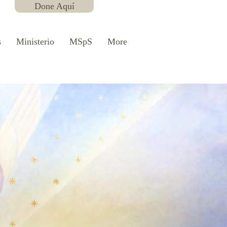
Done Aquí
s
Ministerio
MSpS
More