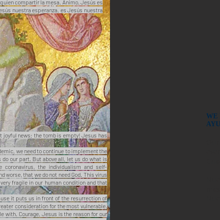
on quien compartir la mesa. Animo, Jesús es
s Jesús nuestra esperanza, es Jesús nuestra
WE 
AY
st joyful news; the tomb is empty! Jesus has
Our
ever
andemic, we need to continue to implement the
do our part. But above all, let us do what is
Gua
coronavirus, the individualism and self-
nd worse, that we do not need God. This virus
Nue
very fragile in our human condition and that
más
Nue
e it puts us in front of the resurrection of
reater consideration for the most vulnerable,
le with. Courage, Jesus is the reason for our