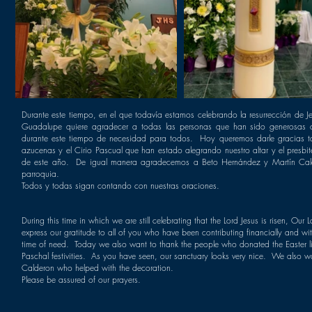
Durante este tiempo, en el que todavía estamos celebrando la resurrección de J
Guadalupe quiere agradecer a todas las personas que han sido generosas c
durante este tiempo de necesidad para todos. Hoy queremos darle gracias t
azucenas y el Cirio Pascual que han estado alegrando nuestro altar y el presbit
de este año. De igual manera agradecemos a Beto Hernández y Martín Cald
parroquia.
Todos y todas sigan contando con nuestras oraciones.
During this time in which we are still celebrating that the Lord Jesus is risen, Ou
express our gratitude to all of you who have been contributing financially and with
time of need. Today we also want to thank the people who donated the Easter lili
Paschal festivities. As you have seen, our sanctuary looks very nice. We also 
Calderon who helped with the decoration.
Please be assured of our prayers.