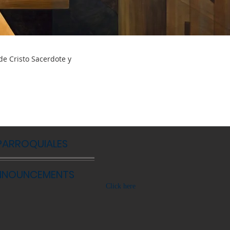
N
de Cristo Sacerdote y
PARROQUIALES
ANNOUNCEMENTS
Click here