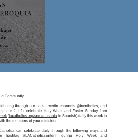
AS
ARROQUIA
abajos
 de
uia.
ild Community
tributing through our social media channels @lacatholics, and
help our faithful celebrate Holy Week and Easter Sunday from
week
(
lacatholics.org/semanasanta
in Spanish) daily this week to
ith the members of your ministries.
Catholics can celebrate daily through the following ways and
he hashtag #LACatholicsEnterIn during Holy Week and