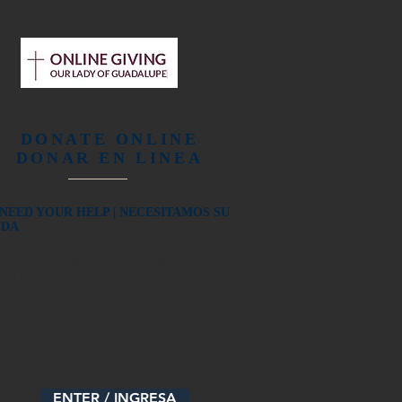
DONATE ONLINE
DONAR EN LINEA
NEED YOUR HELP | NECESITAMOS SU
UDA
 parish needs your help now more than
. Thank you for supporting Our Lady of
dalupe!
stra parroquia necesita su ayuda ahora
 que nunca. ¡Gracias por apoyar a
stra Señora de Guadalupe!
ENTER / INGRESA