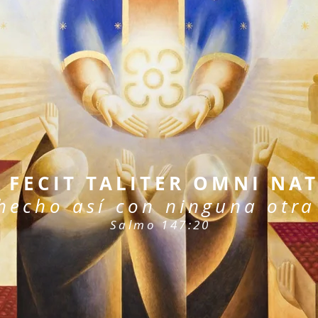
 FECIT TALITER OMNI NA
hecho así con ninguna otra
Salmo 147:20