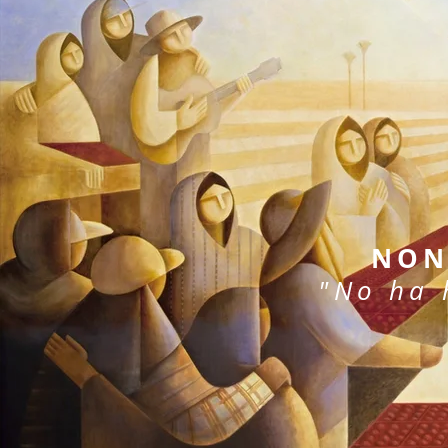
NON
"No ha 