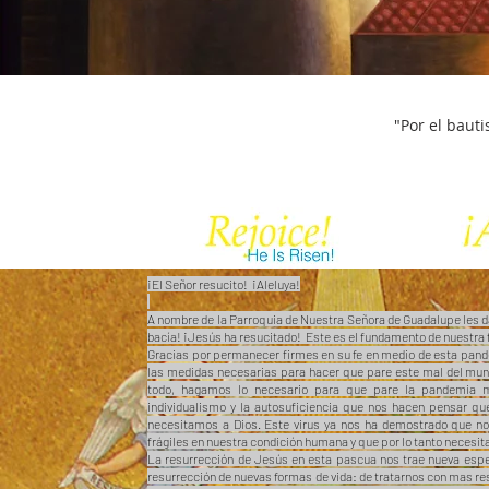
"Por el bauti
¡El Señor resucito! ¡Aleluya!
A nombre de la Parroquia de Nuestra Señora de Guadalupe les d
bacía! ¡Jesús ha resucitado! Este es el fundamento de nuestra 
Gracias por permanecer firmes en su fe en medio de esta pa
las medidas necesarias para hacer que pare este mal del mu
todo, hagamos lo necesario para que pare la pandemia ma
individualismo y la autosuficiencia que nos hacen pensar q
necesitamos a Dios. Este virus ya nos ha demostrado que 
frágiles en nuestra condición humana y que por lo tanto necesit
La resurrección de Jesús en esta pascua nos trae nueva espe
resurrección de nuevas formas de vida: de tratarnos con mas r