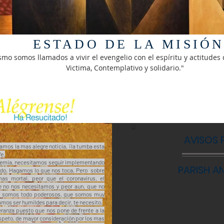
ESTADO DE LA MISIÓ
smo somos llamados a vivir el evengelio con el espíritu y actitudes 
Victima, Contemplativo y solidario."
AVISOS 
amos la mas alegre noticia, ¡la tumba esta
fe.
ndemia, necesitamos seguir implementando
PARISH 
ndo. Hagamos lo que nos toca. Pero sobre
s mortal, peor que el coronavirus, el
ue no nos necesitamos y peor aun, que no
no somos todo poderosos, que somos muy
amos ser humildes para decir, te necesito.
ranza puesto que nos pone de frente a la
espeto, de mayor consideración por los mas