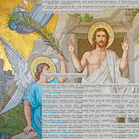
vulnerables, los ancianos, los que no tienen casa, ni familia c
la razón de nuestra fe, y la muerte no tiene poder sobre El. E
pascua, es Jesús nuestra resurrección.
The Lord is risen! Hallelujah!
On behalf of Our Lady of Guadalupe Parish, we give you the mo
risen! This is the foundation of our faith.
Thank you for standing firm in your faith in the midst of this p
necessary measures to make this evil of the world stop. Let us 
necessary to stop the deadliest pandemic; worse than the 
sufficiency that make us think that we do not need each other a
has already shown us that we are not all powerful, that we are 
therefore we need to be humble to say, I need you.
The resurrection of Jesus this Easter brings us new hope becaus
new ways of life: of treating each other with more respect, of g
the elderly, those who have no home, no family to share the tab