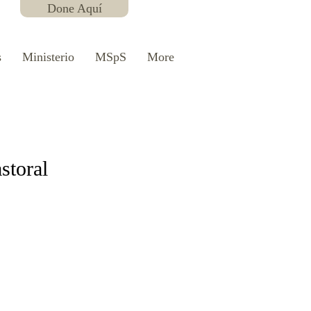
Done Aquí
s
Ministerio
MSpS
More
storal