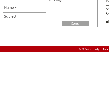
F
5
O
o
Send
© 2024 Our Lady of Guad