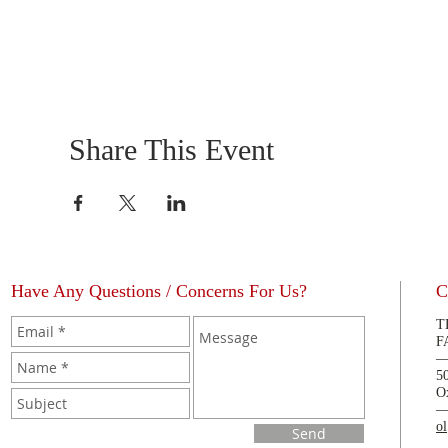
Share This Event
Have Any Questions / Concerns For Us?
C
T
F
5
O
o
Send