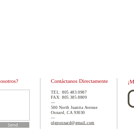
Nosotros?
Contáctanos Directamente
¡M
TEL:
805.483.0987
FAX:
805.
385.8809
—
500 North Juanita Avenue
Oxnard, CA 93030
—
olgpoxnard@gmail.com
Send