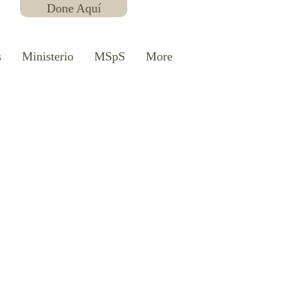
Done Aquí
s
Ministerio
MSpS
More