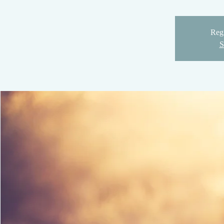
Regi
S