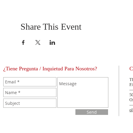
Share This Event
¿Tiene Pregunta / Inquietud Para Nosotros?
C
T
F
5
O
o
Send