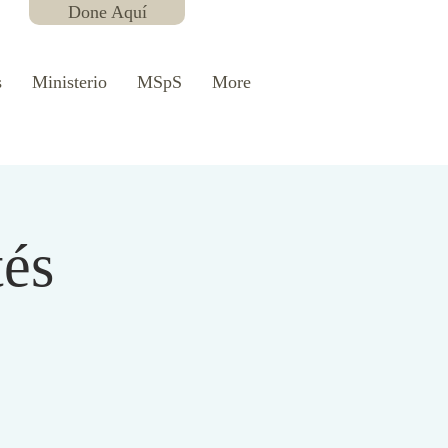
Done Aquí
s
Ministerio
MSpS
More
tés