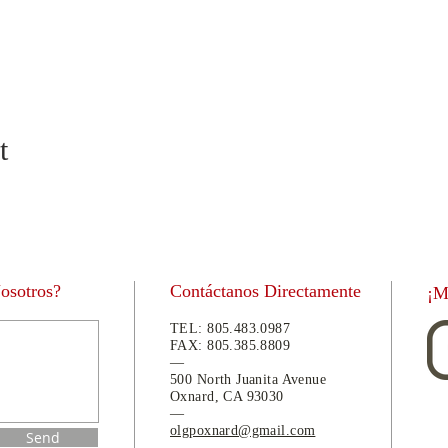
t
Nosotros?
Contáctanos Directamente
¡M
TEL:
805.483.0987
FAX:
805.
385.8809
—
500 North Juanita Avenue
Oxnard, CA 93030
—
olgpoxnard@gmail.com
Send