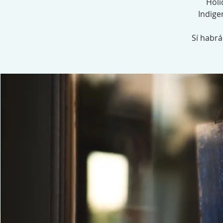
Holi
Indige
Sí habr