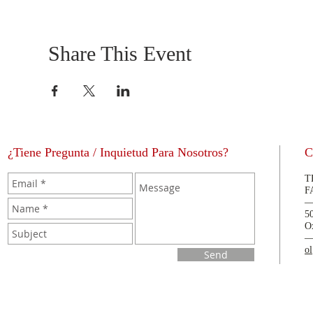
Share This Event
¿Tiene Pregunta / Inquietud Para Nosotros?
C
T
F
5
O
o
Send