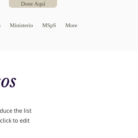
Done Aquí
s
Ministerio
MSpS
More
os
duce the list
lick to edit